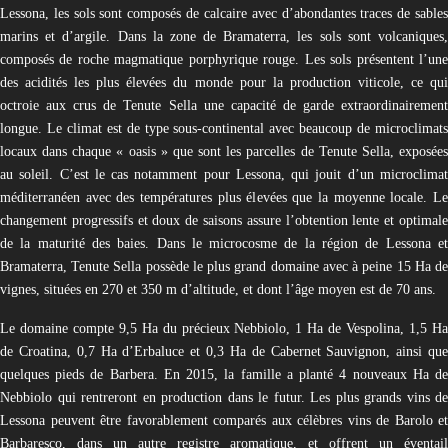
Lessona, les sols sont composés de calcaire avec d’abondantes traces de sables
marins et d’argile. Dans la zone de Bramaterra, les sols sont volcaniques,
composés de roche magmatique porphyrique rouge. Les sols présentent l’une
des acidités les plus élevées du monde pour la production viticole, ce qui
octroie aux crus de Tenute Sella une capacité de garde extraordinairement
longue. Le climat est de type sous-continental avec beaucoup de microclimats
locaux dans chaque « oasis » que sont les parcelles de Tenute Sella, exposées
au soleil. C’est le cas notamment pour Lessona, qui jouit d’un microclimat
méditerranéen avec des températures plus élevées que la moyenne locale. Le
changement progressifs et doux de saisons assure l’obtention lente et optimale
de la maturité des baies. Dans le microcosme de la région de Lessona et
Bramaterra, Tenute Sella possède le plus grand domaine avec à peine 15 Ha de
vignes, situées en 270 et 350 m d’altitude, et dont l’âge moyen est de 70 ans.
Le domaine compte 9,5 Ha du précieux Nebbiolo, 1 Ha de Vespolina, 1,5 Ha
de Croatina, 0,7 Ha d’Erbaluce et 0,3 Ha de Cabernet Sauvignon, ainsi que
quelques pieds de Barbera. En 2015, la famille a planté 4 nouveaux Ha de
Nebbiolo qui rentreront en production dans le futur. Les plus grands vins de
Lessona peuvent être favorablement comparés aux célèbres vins de Barolo et
Barbaresco, dans un autre registre aromatique, et offrent un éventail